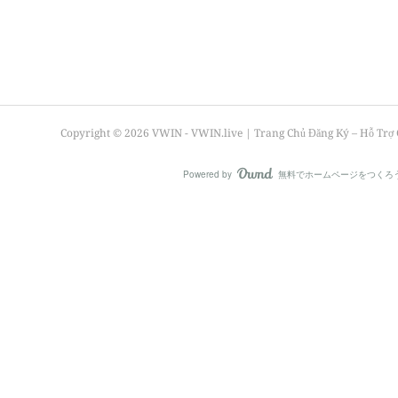
Copyright ©
2026
VWIN - VWIN.live | Trang Chủ Đăng Ký – Hỗ Trợ
Powered by
無料でホームページをつくろ
AmebaOwnd